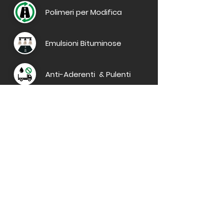
Polimeri per Modifica
Emulsioni Bituminose
Anti-Aderenti & Pulenti
Sede Legale
Activa S.r.l.
Zona Industriale - Settore 1-2
87064 Corigliano-Rossano
(CS)
Italia
P.Iva
03496190780
Contatti
Tel
+39 0983 851070
E-mail:
info@activasrl.com
PEC:
pec@pec.activasrl.it