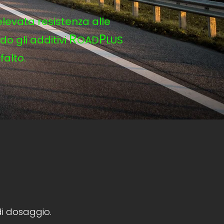
elevata resistenza alle
R
P
o gli additivi
OAD
LUS
falto.
di dosaggio.