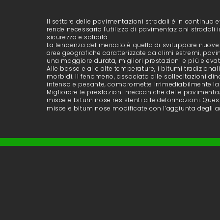
Il settore delle pavimentazioni stradali è in continua 
rende necessario l'utilizzo di pavimentazioni stradali 
sicurezza e solidità.
La tendenza del mercato è quella di sviluppare nuove 
aree geografiche caratterizzate da climi estremi, pav
una maggiore durata, migliori prestazioni e più elevat
Alle basse e alle alte temperature, i bitumi tradizional
morbidi. Il fenomeno, associato alle sollecitazioni din
intenso e pesante, compromette irrimediabilmente la
Migliorare le prestazioni meccaniche delle pavimentazi
miscele bituminose resistenti alle deformazioni. Ques
miscele bituminose modificate con l’aggiunta degli a