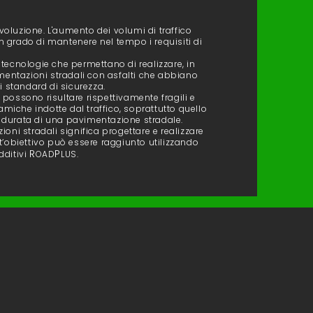
evoluzione. L'aumento dei volumi di traffico
in grado di mantenere nel tempo i requisiti di
tecnologie che permettano di realizzare, in
imentazioni stradali con asfalti che abbiano
i standard di sicurezza.
i possono risultare rispettivamente fragili e
amiche indotte dal traffico, soprattutto quello
 durata di una pavimentazione stradale.
oni stradali significa progettare e realizzare
t’obiettivo può essere raggiunto utilizzando
R
P
dditivi
OAD
LUS.