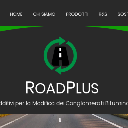
HOME
CHI SIAMO
PRODOTTI
R&S
SOST
R
P
OAD
LUS
dditivi per la Modifica dei Conglomerati Bitumino