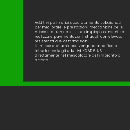
Additivi polimerici accuratamente selezionati
per migliorare le prestazioni meccaniche delle
miscele bituminose. Il loro impiego consente di
realizzare pavimentazioni stradali con elevata
resistenza alle deformazioni.
Le miscele bituminose vengono modificate
R
P
introducendo gli additivi
OAD
LUS
direttamente nel mescolatore dell'impianto di
asfalto.