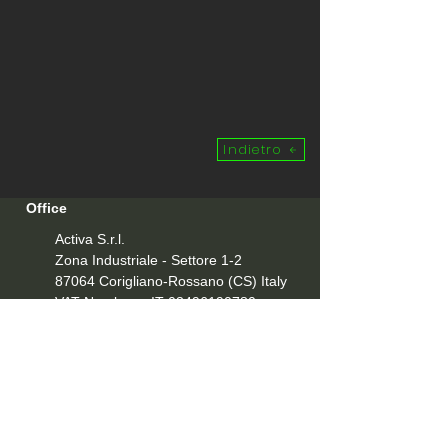
Indietro
Office
Activa S.r.l.
Zona Industriale - Settore 1-2
87064 Corigliano-Rossano (CS)
Italy
VAT Number IT-03496190780
Contacts
Tel
+39 0983 851070
Email:
info@activasrl.com
PEC:
pec@pec.activasrl.it