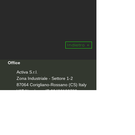
Indietro
Office
Activa S.r.l.
Zona Industriale - Settore 1-2
87064 Corigliano-Rossano (CS)
Italy
VAT Number IT-03496190780
Contacts
Tel
+39 0983 851070
Email:
info@activasrl.com
PEC:
pec@pec.activasrl.it